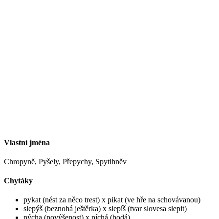
Vlastní jména
Chropyně, Pyšely, Přepychy, Spytihněv
Chytáky
pykat (nést za něco trest) x pikat (ve hře na schovávanou)
slepýš (beznohá ještěrka) x slepíš (tvar slovesa slepit)
pýcha (povýšenost) x píchá (bodá)