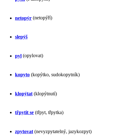
netopýr
(netopýří)
slepýš
pyl
(opylovat)
kopyto
(kopýtko, sudokopytník)
klopýtat
(klopýtnutí)
třpytit se
(třpyt, třpytka)
zpytovat
(nevyzpytatelný, jazykozpyt)