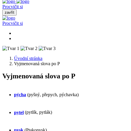
Procvičit si
zavřít
Procvičit si
Úvodní stránka
Vyjmenovaná slova po P
Vyjmenovaná slova po P
pýcha
(pyšný, přepych, pýchavka)
pytel
(pytlík, pytlák)
pysk
(Ptakopysk)