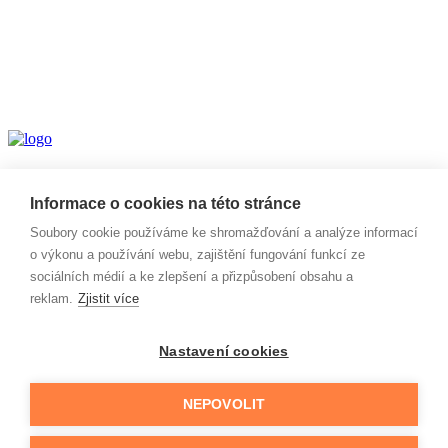
Informace o cookies na této stránce
Vyjmenovaná slova po B
Soubory cookie používáme ke shromažďování a analýze informací
Vyjmenovaná slova po F
o výkonu a používání webu, zajištění fungování funkcí ze
Vyjmenovaná slova po L
sociálních médií a ke zlepšení a přizpůsobení obsahu a
Vyjmenovaná slova po M
reklam.
Zjistit více
Vyjmenovaná slova po P
Vyjmenovaná slova po S
Vyjmenovaná slova po V
Nastavení cookies
Vyjmenovaná slova po Z
Na procvičení
NEPOVOLIT
Kvízy & Diktáty